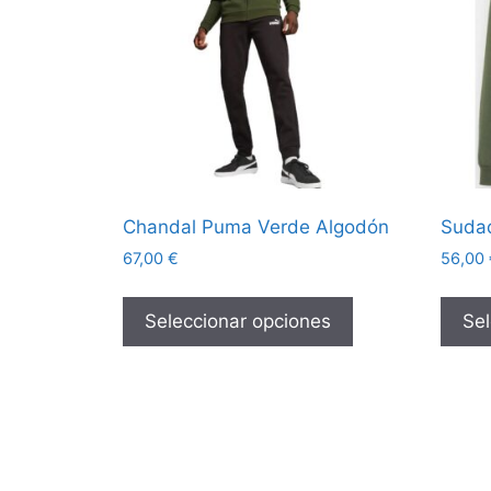
Chandal Puma Verde Algodón
Suda
67,00
€
56,00
Este
producto
Seleccionar opciones
Sel
tiene
múltiples
variantes.
Las
opciones
se